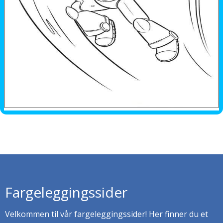
Fargeleggingssider
Velkommen til vår fargeleggingssider! Her finner du et