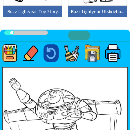
Buzz Lightyear Toy Story
Buzz Lightyear Utskrivbar for Barn