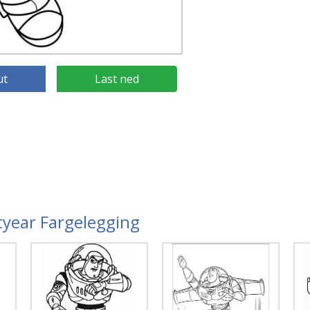
ut
Last ned
htyear Fargelegging