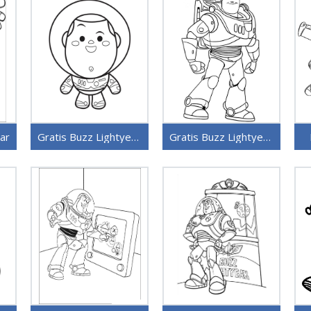
ar
Gratis Buzz Lightyear for Barn
Gratis Buzz Lightyear Bilde