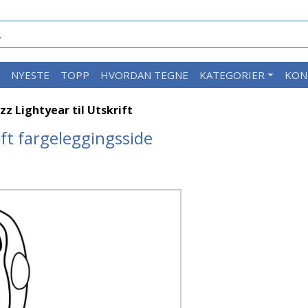
M
NYESTE
TOPP
HVORDAN TEGNE
KATEGORIER
KON
zz Lightyear til Utskrift
ift fargeleggingsside