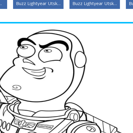
zz Lightyear
Buzz Lightyear Utskrivbart Bilde
Buzz Lightyear Utskrivbar Gratis