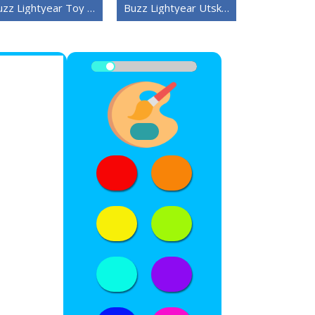
Buzz Lightyear Toy Story
Buzz Lightyear Utskrivbar for Barn