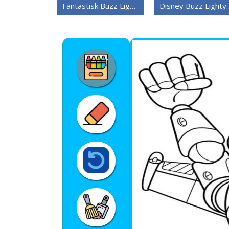
Fantastisk Buzz Lightyear
Disney Bu