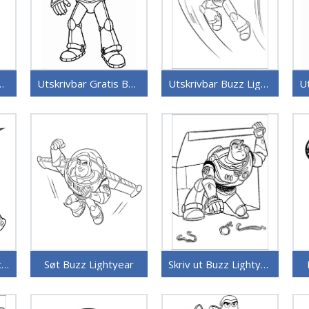
zz Lightyear Bilde
Utskrivbar Gratis Buzz Lightyear
Utskrivbar Buzz Lightyear
Smilende Buzz Lightyear
Søt Buzz Lightyear
Skriv ut Buzz Lightyear