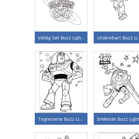
Veldig Søt Buzz Lightyear
Utskrivbart Bu
Tegneserie Buzz Lightyear