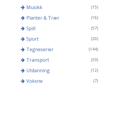
Musikk
(15)
Planter & Trær
(16)
Spill
(57)
Sport
(20)
Tegneserier
(144)
Transport
(33)
Utdanning
(12)
Voksne
(7)