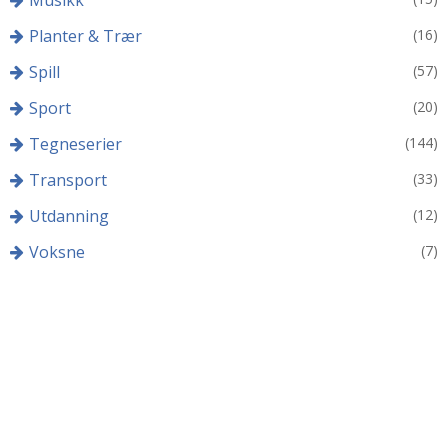
Planter & Trær
(16)
Spill
(57)
Sport
(20)
Tegneserier
(144)
Transport
(33)
Utdanning
(12)
Voksne
(7)