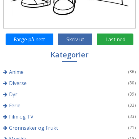
Farge på nett
Skriv ut
Last ned
Kategorier
Anime
(36)
Diverse
(80)
Dyr
(89)
Ferie
(33)
Film og TV
(33)
Grønnsaker og Frukt
(21)
Musikk
(15)