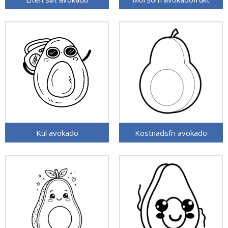
Kul avokado
Kostnadsfri avokado