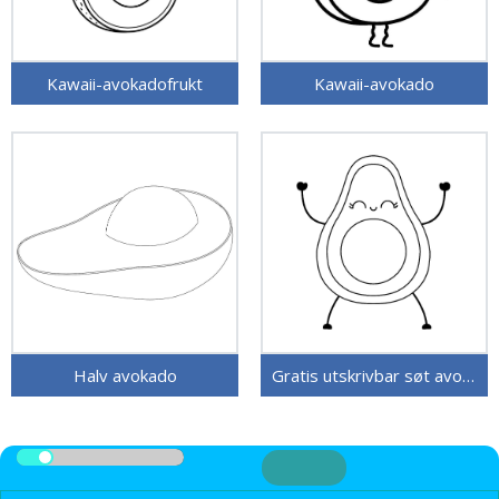
Kawaii-avokadofrukt
Kawaii-avokado
Halv avokado
Gratis utskrivbar søt avokado