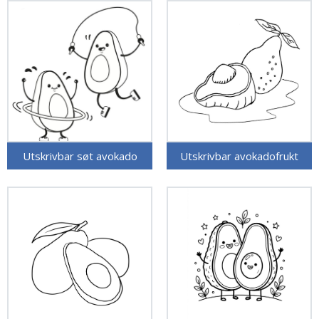
Utskrivbar søt avokado
Utskrivbar avokadofrukt