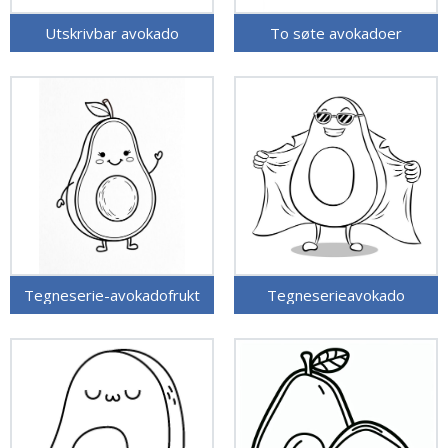
Utskrivbar avokado
To søte avokadoer
Tegneserie-avokadofrukt
Tegneserieavokado