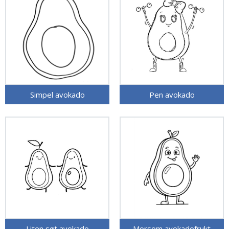
Simpel avokado
Pen avokado
Liten søt avokado
Morsom avokadofrukt