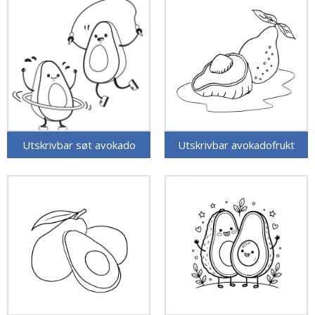
Utskrivbar søt avokado
Utskrivbar avokadofrukt