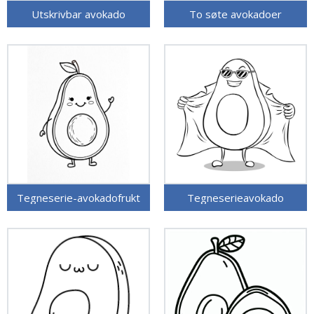
Utskrivbar avokado
To søte avokadoer
Tegneserie-avokadofrukt
Tegneserieavokado