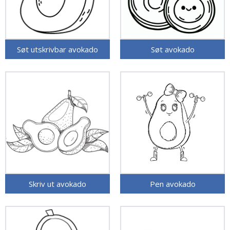
Søt utskrivbar avokado
Søt avokado
Skriv ut avokado
Pen avokado