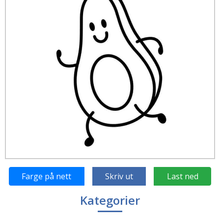
Farge på nett
Skriv ut
Last ned
Kategorier