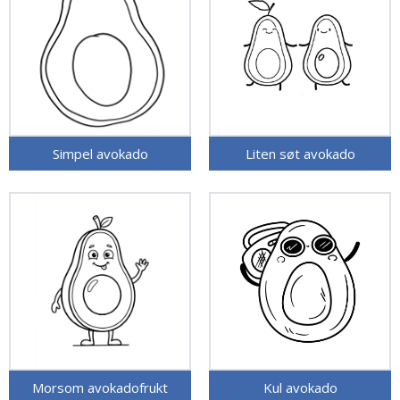
Simpel avokado
Liten søt avokado
Morsom avokadofrukt
Kul avokado