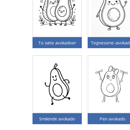
To søte avokadoer
Te
Smilende avokado
Pen avokado