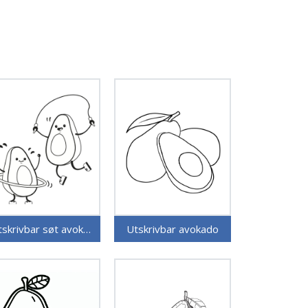
Utskrivbar søt avokado
Utskrivbar avokado