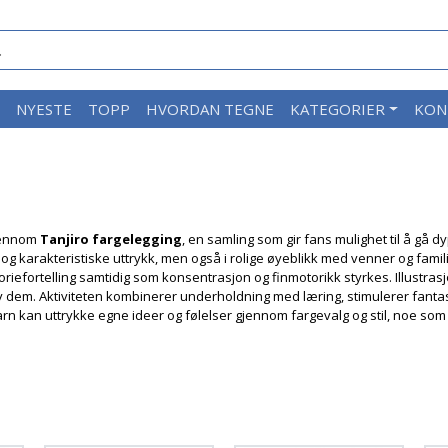
M
NYESTE
TOPP
HVORDAN TEGNE
KATEGORIER
KON
gjennom
Tanjiro fargelegging
, en samling som gir fans mulighet til å gå 
d og karakteristiske uttrykk, men også i rolige øyeblikk med venner og fami
storiefortelling samtidig som konsentrasjon og finmotorikk styrkes. Illustr
v dem. Aktiviteten kombinerer underholdning med læring, stimulerer fantas
arn kan uttrykke egne ideer og følelser gjennom fargevalg og stil, noe so