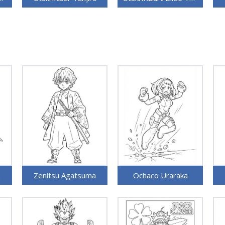
a
Zenitsu Agatsuma
Ochaco Uraraka