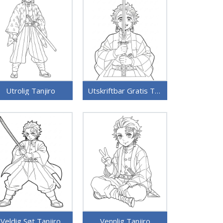
Utrolig Tanjiro
Utskriftbar Gratis Tanjiro
Veldig Søt Tanjiro
Vennlig Tanjiro