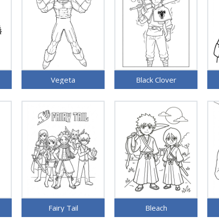
Vegeta
Black Clover
Fairy Tail
Bleach