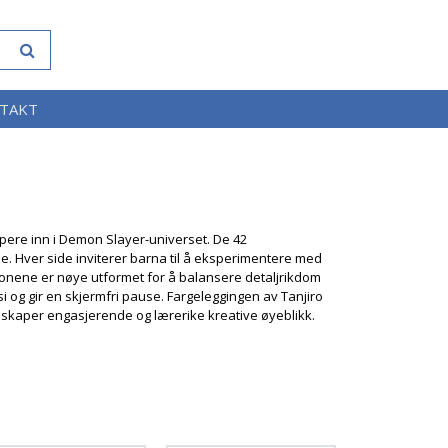
TAKT
dypere inn i Demon Slayer-universet. De 42
lie. Hver side inviterer barna til å eksperimentere med
asjonene er nøye utformet for å balansere detaljrikdom
i og gir en skjermfri pause. Fargeleggingen av Tanjiro
m skaper engasjerende og lærerike kreative øyeblikk.