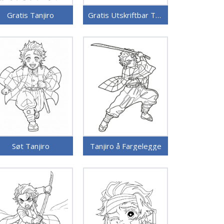
Gratis Tanjiro
Gratis Utskriftbar Tanjiro
Søt Tanjiro
Tanjiro å Fargelegge