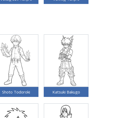
Shoto Todoroki
Katsuki Bakugo