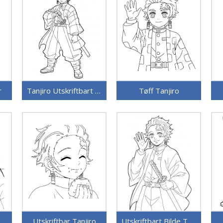
r
Tanjiro Utskriftbart Bilde
Tøff Tanjiro
njiro Uten Kostnad
Utskriftbar Tanjiro
Utskriftbart Bilde Tanjiro