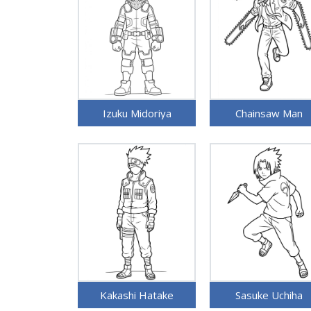
Izuku Midoriya
Chainsaw Man
Kakashi Hatake
Sasuke Uchiha