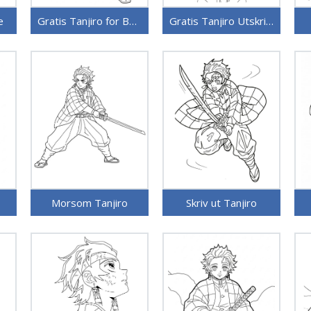
e
Gratis Tanjiro for Barn
Gratis Tanjiro Utskriftbar
Morsom Tanjiro
Skriv ut Tanjiro