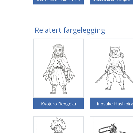
Relatert fargelegging
Kyojuro Rengoku
Inosuke Hashibir