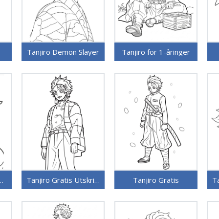
Tanjiro Demon Slayer
Tanjiro for 1-åringer
Gratis for Barn
Tanjiro Gratis Utskriftbar
Tanjiro Gratis