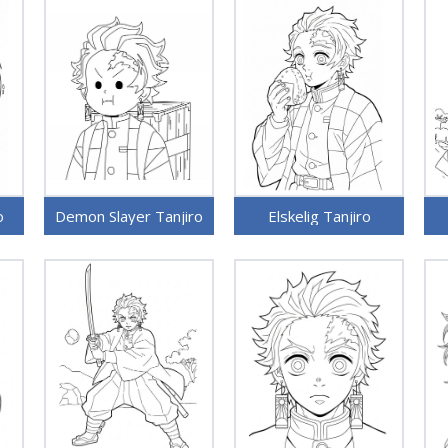
o
Demon Slayer Tanjiro
Elskelig Tanjiro