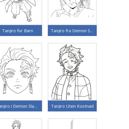
Tanjiro for Barn
Tanjiro fra Demon Slayer
Tanjiro i Demon Slayer
Tanjiro Uten Kostnad