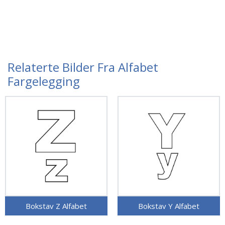
Relaterte Bilder Fra Alfabet
Fargelegging
Bokstav Z Alfabet
Bokstav Y Alfabet