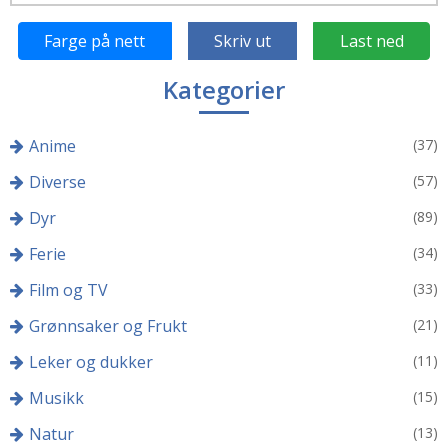
Farge på nett
Skriv ut
Last ned
Kategorier
Anime
(37)
Diverse
(57)
Dyr
(89)
Ferie
(34)
Film og TV
(33)
Grønnsaker og Frukt
(21)
Leker og dukker
(11)
Musikk
(15)
Natur
(13)