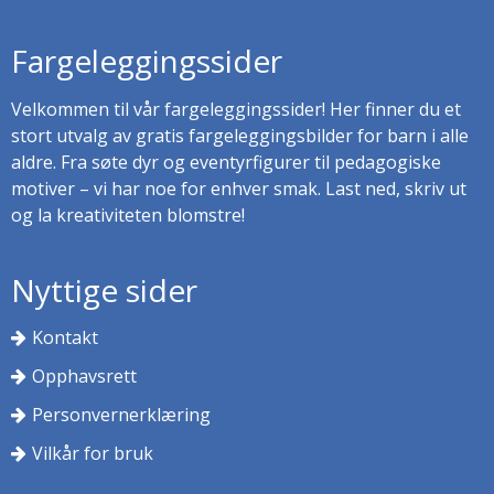
Fargeleggingssider
Velkommen til vår fargeleggingssider! Her finner du et
stort utvalg av gratis fargeleggingsbilder for barn i alle
aldre. Fra søte dyr og eventyrfigurer til pedagogiske
motiver – vi har noe for enhver smak. Last ned, skriv ut
og la kreativiteten blomstre!
Nyttige sider
Kontakt
Opphavsrett
Personvernerklæring
Vilkår for bruk