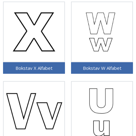
Bokstav X Alfabet
Bokstav W Alfabet