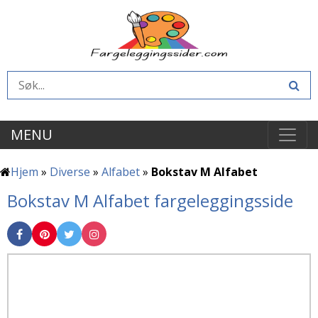
MENU
Hjem
»
Diverse
»
Alfabet
»
Bokstav M Alfabet
Bokstav M Alfabet fargeleggingsside