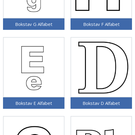
Bokstav G Alfabet
Bokstav F Alfabet
Bokstav E Alfabet
Bokstav D Alfabet