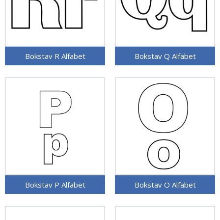
Bokstav R Alfabet
Bokstav Q Alfabet
Bokstav P Alfabet
Bokstav O Alfabet