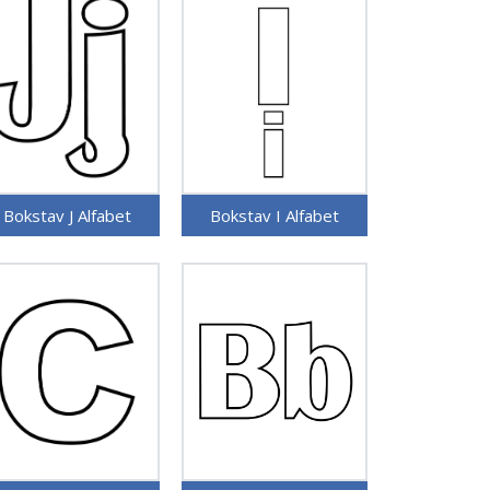
Bokstav J Alfabet
Bokstav I Alfabet