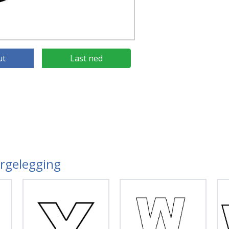
ut
Last ned
argelegging