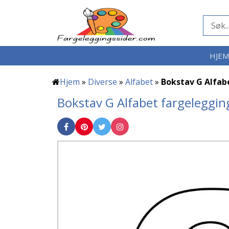
HJE
Hjem
»
Diverse
»
Alfabet
»
Bokstav G Alfab
Bokstav G Alfabet fargeleggin