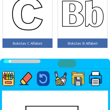
Bokstav C Alfabet
Bokstav B Alfabet