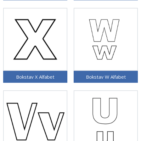
Bokstav X Alfabet
Bokstav W Alfabet