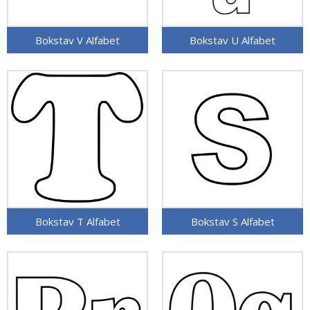
Bokstav V Alfabet
Bokstav U Alfabet
Bokstav T Alfabet
Bokstav S Alfabet