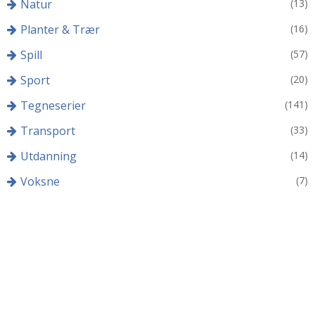
Natur
(13)
Planter & Trær
(16)
Spill
(57)
Sport
(20)
Tegneserier
(141)
Transport
(33)
Utdanning
(14)
Voksne
(7)