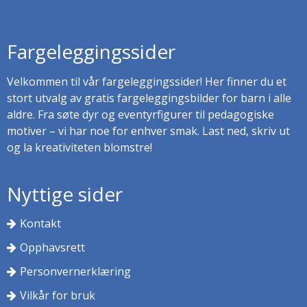
Fargeleggingssider
Velkommen til vår fargeleggingssider! Her finner du et
stort utvalg av gratis fargeleggingsbilder for barn i alle
aldre. Fra søte dyr og eventyrfigurer til pedagogiske
motiver – vi har noe for enhver smak. Last ned, skriv ut
og la kreativiteten blomstre!
Nyttige sider
Kontakt
Opphavsrett
Personvernerklæring
Vilkår for bruk