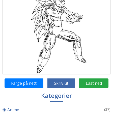
Farge på nett
Skriv ut
Last ned
Kategorier
Anime
(37)