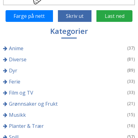
Farge på nett
Skriv ut
Last ned
Kategorier
Anime
(37)
Diverse
(81)
Dyr
(89)
Ferie
(33)
Film og TV
(33)
Grønnsaker og Frukt
(21)
Musikk
(15)
Planter & Trær
(16)
Spill
(57)