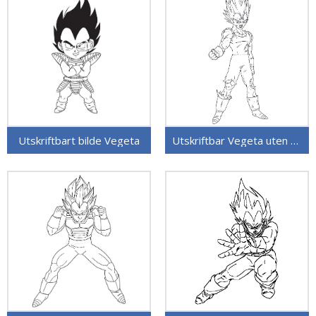
Utskriftbart bilde Vegeta
Utskriftbar Vegeta uten kostnad