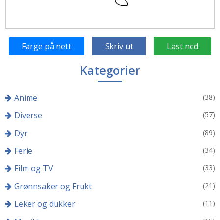
Farge på nett
Skriv ut
Last ned
Kategorier
Anime
(38)
Diverse
(57)
Dyr
(89)
Ferie
(34)
Film og TV
(33)
Grønnsaker og Frukt
(21)
Leker og dukker
(11)