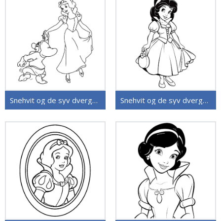
Snehvit og de syv dvergene (34)
Snehvit og de syv dvergene (33)