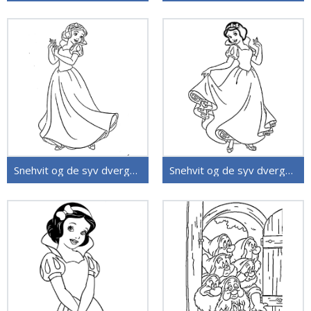
Snehvit og de syv dvergene (19)
Snehvit og de syv dvergene (18)