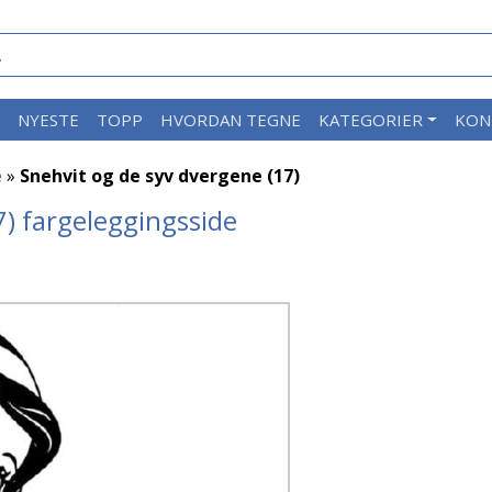
M
NYESTE
TOPP
HVORDAN TEGNE
KATEGORIER
KON
e
»
Snehvit og de syv dvergene (17)
7) fargeleggingsside