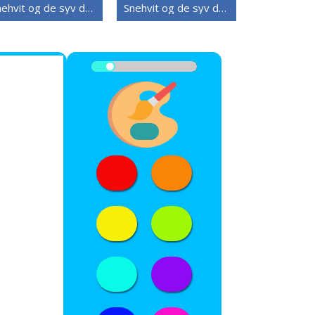
Snehvit og de syv dvergene (18)
Snehvit og de syv dvergene (16)