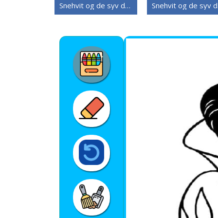
Snehvit og de syv dvergene (23)
Sn