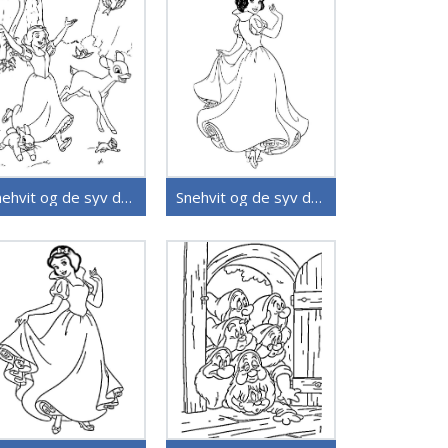
Snehvit og de syv dvergene (24)
Snehvit og de syv dvergene (22)