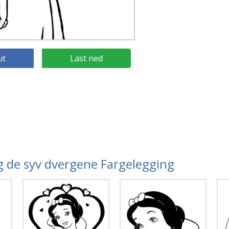
ut
Last ned
og de syv dvergene Fargelegging