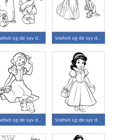
Snehvit og de syv dvergene (35)
Snehvit og de syv dvergene (36)
Snehvit og de syv dvergene (30)
Snehvit og de syv dvergene (28)