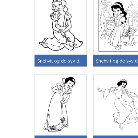
Snehvit og de syv dvergene (29)
Sn