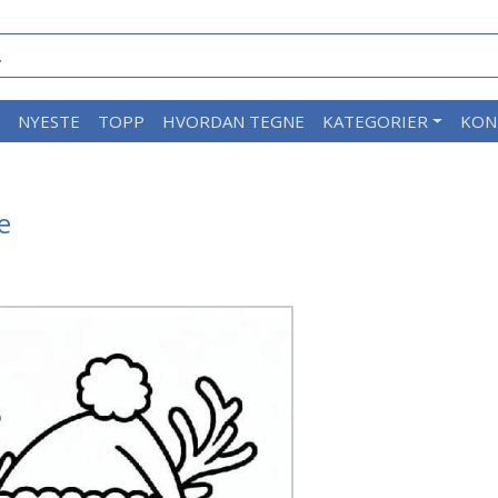
M
NYESTE
TOPP
HVORDAN TEGNE
KATEGORIER
KON
e