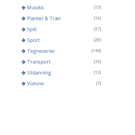
Musikk
(15)
Planter & Trær
(16)
Spill
(57)
Sport
(20)
Tegneserier
(144)
Transport
(33)
Utdanning
(12)
Voksne
(7)