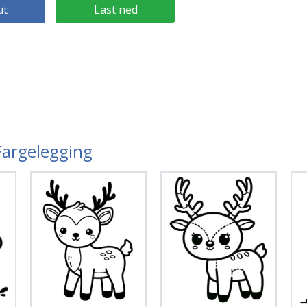
ut
Last ned
 Fargelegging