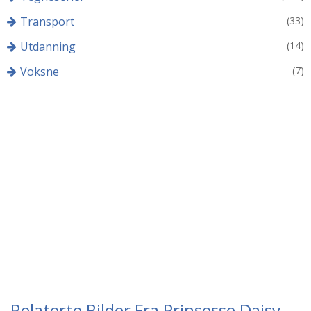
Transport
(33)
Utdanning
(14)
Voksne
(7)
Relaterte Bilder Fra Prinsesse Daisy