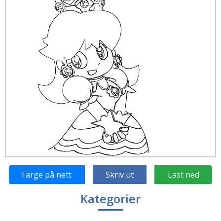
Farge på nett
Skriv ut
Last ned
Kategorier