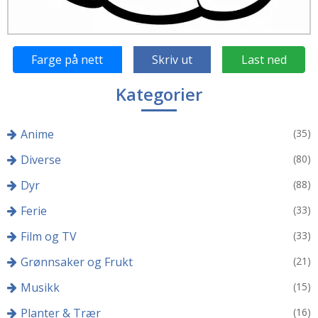
Farge på nett
Skriv ut
Last ned
Kategorier
Anime
(35)
Diverse
(80)
Dyr
(88)
Ferie
(33)
Film og TV
(33)
Grønnsaker og Frukt
(21)
Musikk
(15)
Planter & Trær
(16)