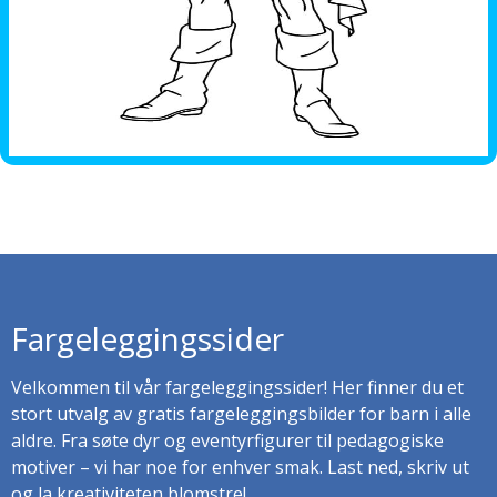
Fargeleggingssider
Velkommen til vår fargeleggingssider! Her finner du et
stort utvalg av gratis fargeleggingsbilder for barn i alle
aldre. Fra søte dyr og eventyrfigurer til pedagogiske
motiver – vi har noe for enhver smak. Last ned, skriv ut
og la kreativiteten blomstre!