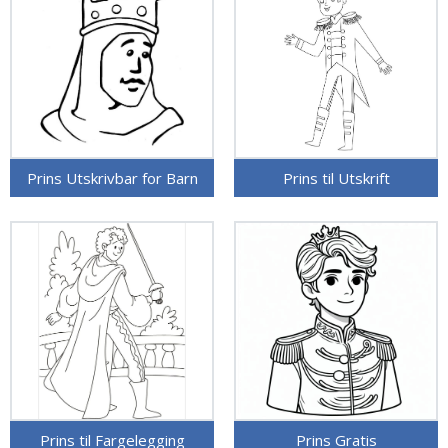
Prins Utskrivbar for Barn
Prins til Utskrift
Prins til Fargelegging
Prins Gratis