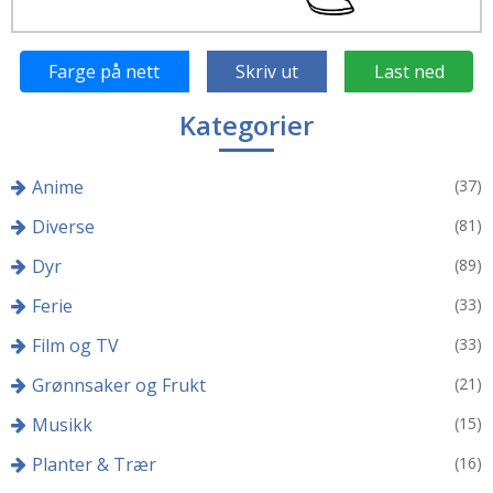
Farge på nett
Skriv ut
Last ned
Kategorier
Anime
(37)
Diverse
(81)
Dyr
(89)
Ferie
(33)
Film og TV
(33)
Grønnsaker og Frukt
(21)
Musikk
(15)
Planter & Trær
(16)