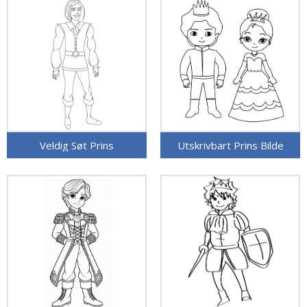
Veldig Søt Prins
Utskrivbart Prins Bilde