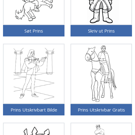
Søt Prins
Skriv ut Prins
Prins Utskrivbart Bilde
Prins Utskrivbar Gratis