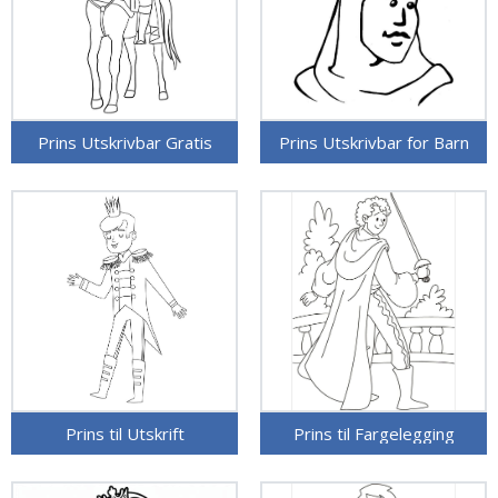
Prins Utskrivbar Gratis
Prins Utskrivbar for Barn
Prins til Utskrift
Prins til Fargelegging