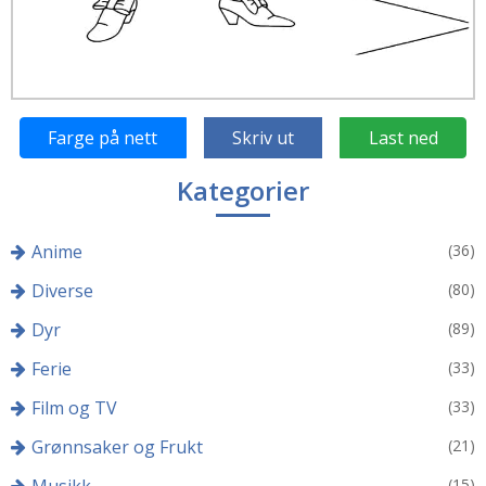
Farge på nett
Skriv ut
Last ned
Kategorier
Anime
(36)
Diverse
(80)
Dyr
(89)
Ferie
(33)
Film og TV
(33)
Grønnsaker og Frukt
(21)
(15)