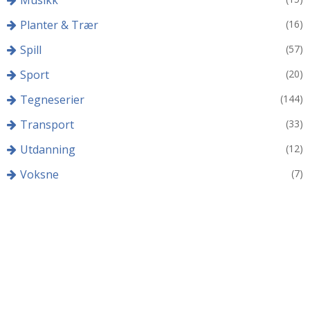
Musikk
Planter & Trær
(16)
Spill
(57)
Sport
(20)
Tegneserier
(144)
Transport
(33)
Utdanning
(12)
Voksne
(7)