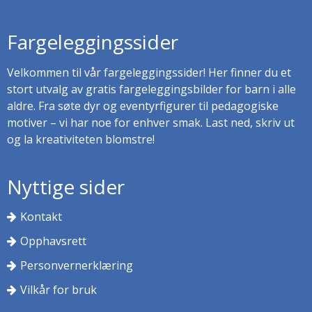
Fargeleggingssider
Velkommen til vår fargeleggingssider! Her finner du et
stort utvalg av gratis fargeleggingsbilder for barn i alle
aldre. Fra søte dyr og eventyrfigurer til pedagogiske
motiver – vi har noe for enhver smak. Last ned, skriv ut
og la kreativiteten blomstre!
Nyttige sider
Kontakt
Opphavsrett
Personvernerklæring
Vilkår for bruk