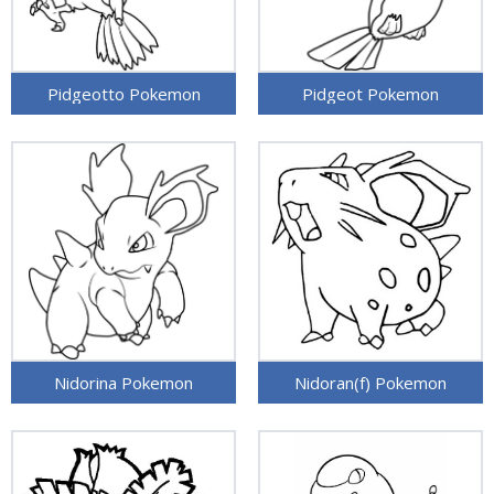
Pidgeotto Pokemon
Pidgeot Pokemon
Nidorina Pokemon
Nidoran(f) Pokemon