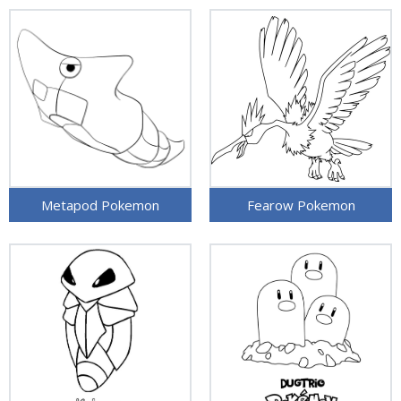
Metapod Pokemon
Fearow Pokemon