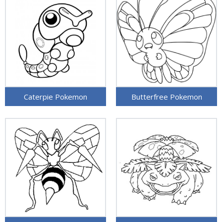
Caterpie Pokemon
Butterfree Pokemon