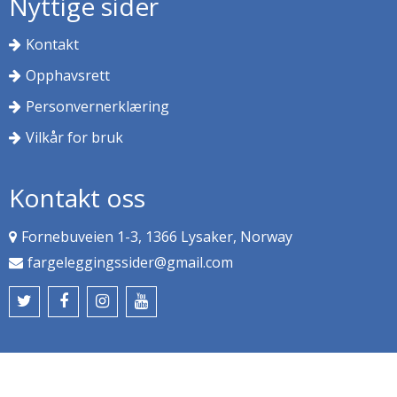
Nyttige sider
Kontakt
Opphavsrett
Personvernerklæring
Vilkår for bruk
Kontakt oss
Fornebuveien 1-3, 1366 Lysaker, Norway
fargeleggingssider@gmail.com