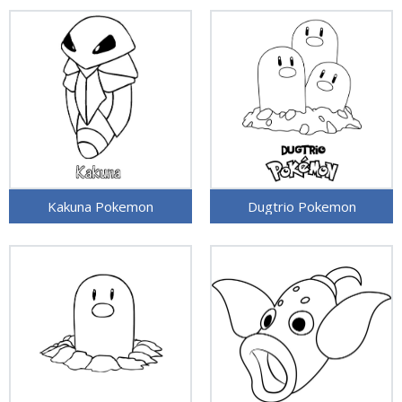
Kakuna Pokemon
Dugtrio Pokemon