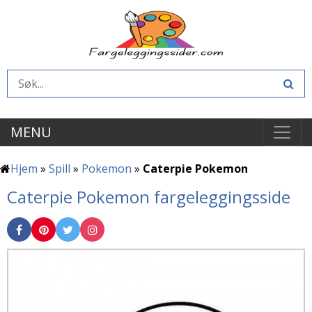
MENU
Hjem
»
Spill
»
Pokemon
»
Caterpie Pokemon
Caterpie Pokemon fargeleggingsside