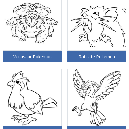
Venusaur Pokemon
Raticate Pokemon