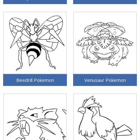
Beedrill Pokemon
Venusaur Pokemon