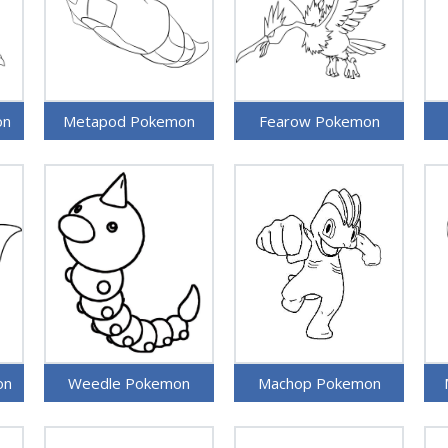
on
Metapod Pokemon
Fearow Pokemon
on
Weedle Pokemon
Machop Pokemon