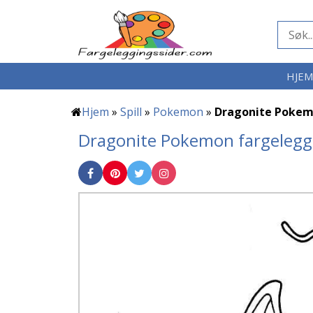
HJE
Hjem
»
Spill
»
Pokemon
»
Dragonite Poke
Dragonite Pokemon fargelegg