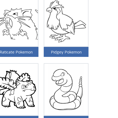
Raticate Pokemon
Pidgey Pokemon