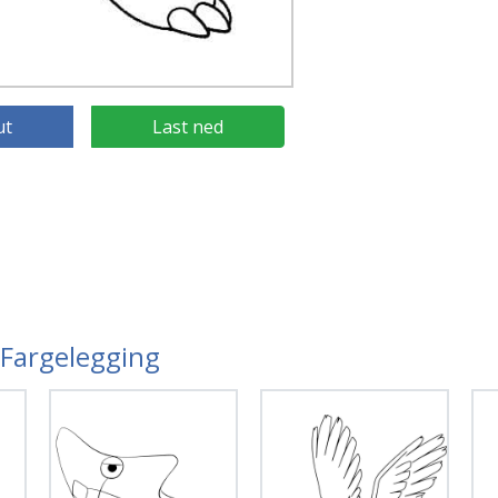
ut
Last ned
 Fargelegging