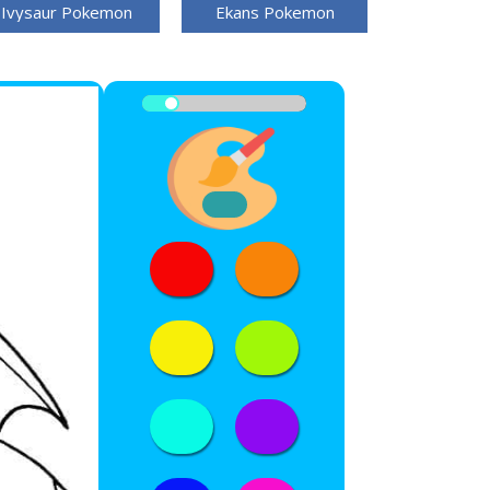
Ivysaur Pokemon
Ekans Pokemon