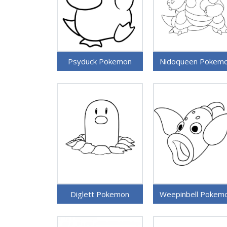
Psyduck Pokemon
Nidoqueen Pokem
Diglett Pokemon
Weepinbell Pokem