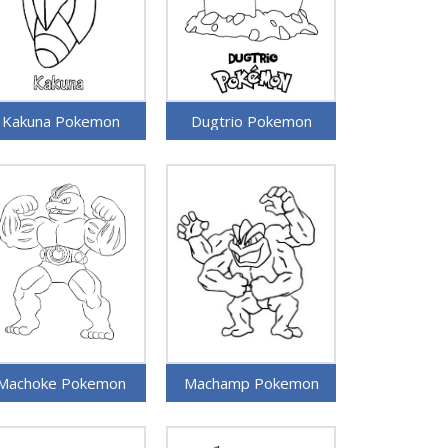
Kakuna Pokemon
Dugtrio Pokemon
Machoke Pokemon
Machamp Pokemon