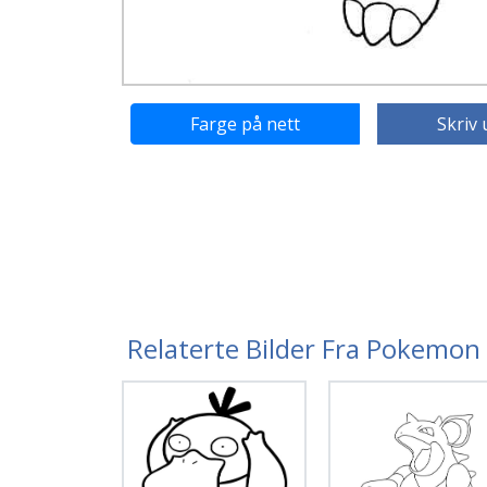
Farge på nett
Skriv 
Relaterte Bilder Fra Pokemon