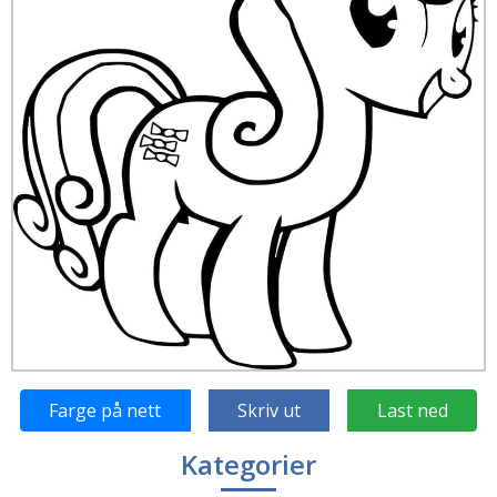
Farge på nett
Skriv ut
Last ned
Kategorier