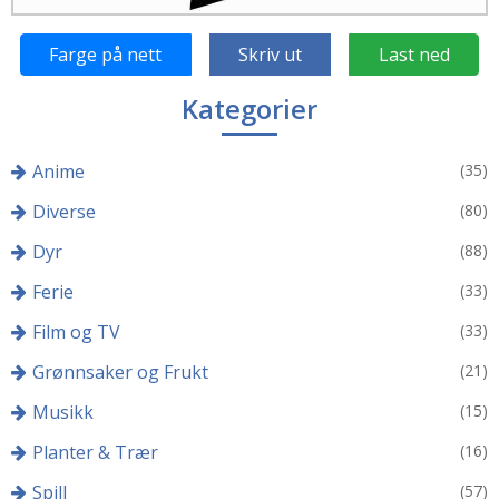
Farge på nett
Skriv ut
Last ned
Kategorier
Anime
(35)
Diverse
(80)
Dyr
(88)
Ferie
(33)
Film og TV
(33)
Grønnsaker og Frukt
(21)
Musikk
(15)
Planter & Trær
(16)
Spill
(57)