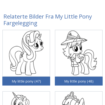
Relaterte Bilder Fra My Little Pony
Fargelegging
My little pony (47)
My little pony (48)