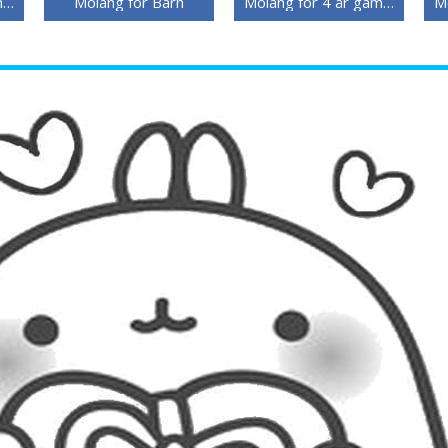
Molang for 6 år gamle Barn
Molang for Barn
Molang for 4 år gamle Barn