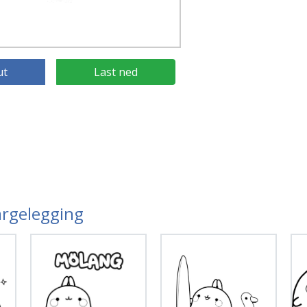
ut
Last ned
argelegging