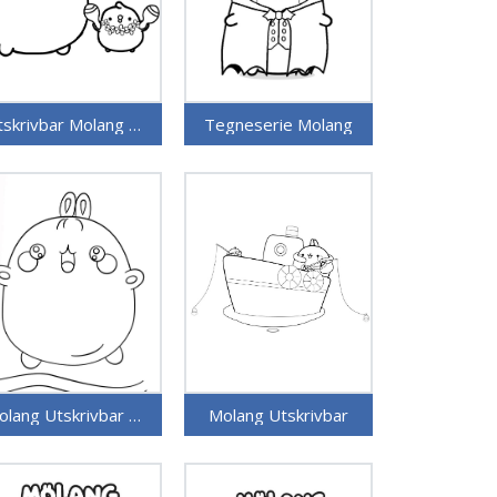
Utskrivbar Molang Bilde for Barn
Tegneserie Molang
Molang Utskrivbar Gratis
Molang Utskrivbar