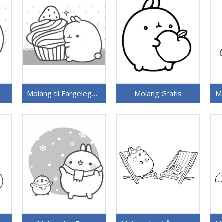
Molang til Fargelegging
Molang Gratis