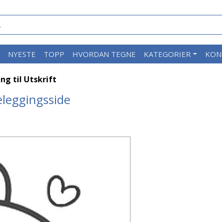
M
NYESTE
TOPP
HVORDAN TEGNE
KATEGORIER
KON
ng til Utskrift
geleggingsside