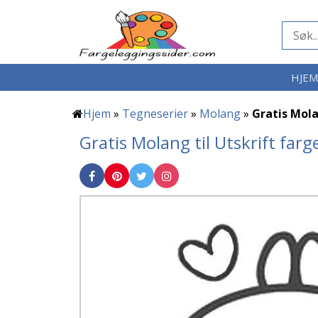
HJE
Hjem
»
Tegneserier
»
Molang
»
Gratis Mola
Gratis Molang til Utskrift far