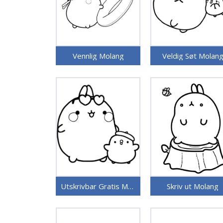
Vennlig Molang
Veldig Søt Molan
Utskrivbar Gratis Molang
Skriv ut Molang