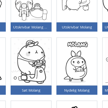
g
Utskrivbar Molang Bilde
Utskrivbar Molang
Søt Molang
Nydelig Molang