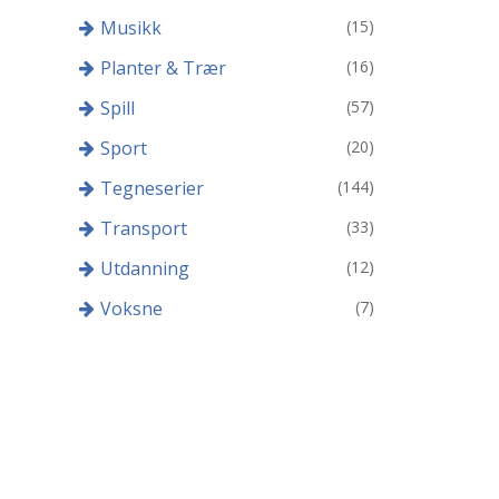
Musikk
(15)
Planter & Trær
(16)
Spill
(57)
Sport
(20)
Tegneserier
(144)
Transport
(33)
Utdanning
(12)
Voksne
(7)