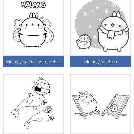
Molang for 6 år gamle Barn
Molang for Barn