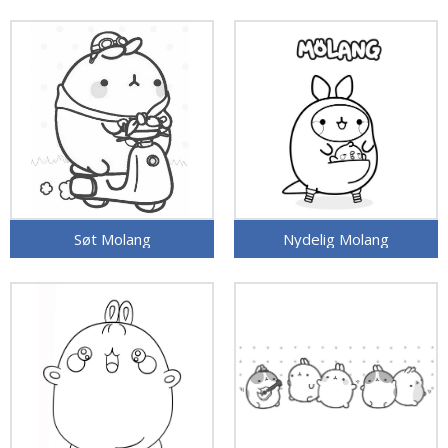
Søt Molang
Nydelig Molang