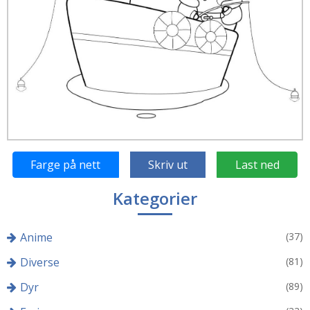
Farge på nett
Skriv ut
Last ned
Kategorier
Anime
(37)
Diverse
(81)
Dyr
(89)