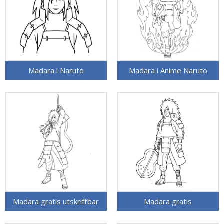
Madara i Naruto
Madara i Anime Naruto
Madara gratis utskriftbar
Madara gratis