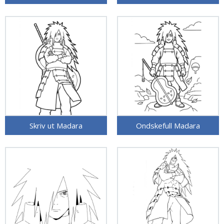
Skriv ut Madara
Ondskefull Madara