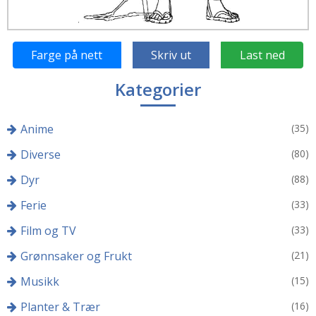
Farge på nett
Skriv ut
Last ned
Kategorier
Anime
(35)
Diverse
(80)
Dyr
(88)
Ferie
(33)
Film og TV
(33)
Grønnsaker og Frukt
(21)
Musikk
(15)
Planter & Trær
(16)