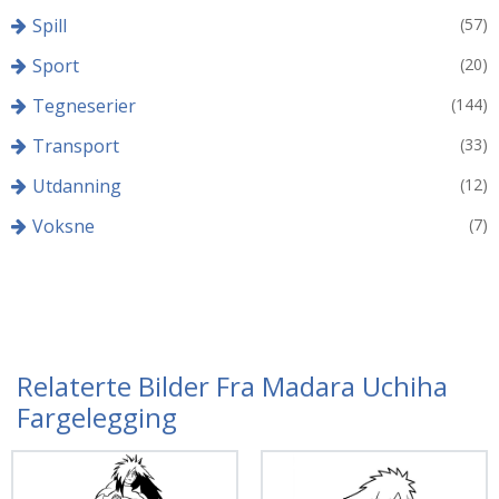
Spill
(57)
Sport
(20)
Tegneserier
(144)
Transport
(33)
Utdanning
(12)
Voksne
(7)
Relaterte Bilder Fra Madara Uchiha
Fargelegging