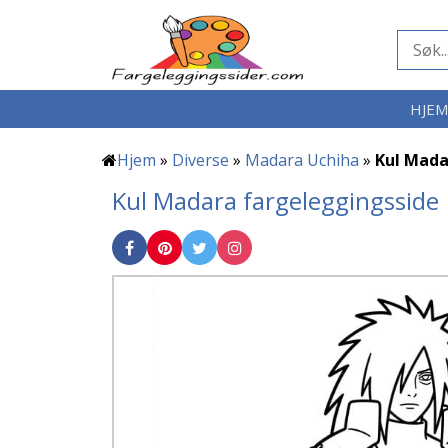
HJE
Hjem
»
Diverse
»
Madara Uchiha
»
Kul Mada
Kul Madara fargeleggingsside