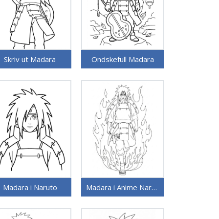
Skriv ut Madara
Ondskefull Madara
Madara i Naruto
Madara i Anime Naruto