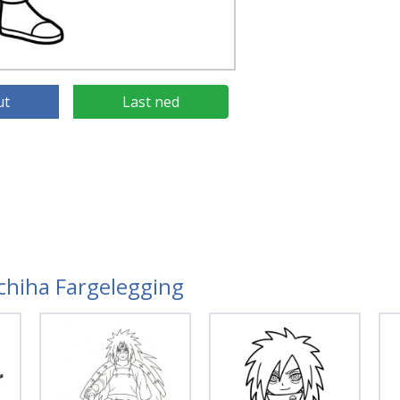
ut
Last ned
Uchiha Fargelegging