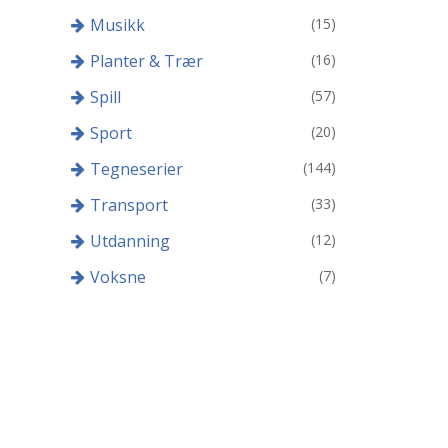
Musikk
(15)
Planter & Trær
(16)
Spill
(57)
Sport
(20)
Tegneserier
(144)
Transport
(33)
Utdanning
(12)
Voksne
(7)