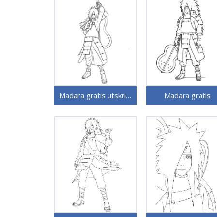
Madara gratis utskriftbar
Madara gratis