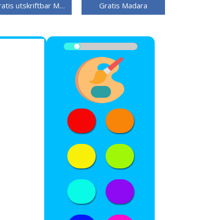
Gratis utskriftbar Madara
Gratis Madara