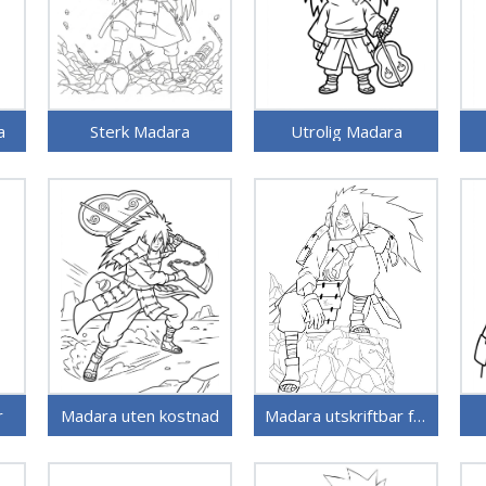
a
Sterk Madara
Utrolig Madara
r
Madara uten kostnad
Madara utskriftbar for barn