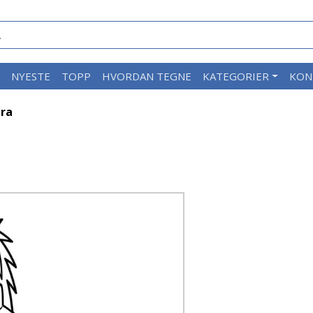
M
NYESTE
TOPP
HVORDAN TEGNE
KATEGORIER
KON
ra