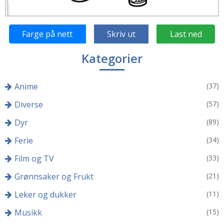
Farge på nett
Skriv ut
Last ned
Kategorier
Anime
(37)
Diverse
(57)
Dyr
(89)
Ferie
(34)
Film og TV
(33)
Grønnsaker og Frukt
(21)
Leker og dukker
(11)
Musikk
(15)