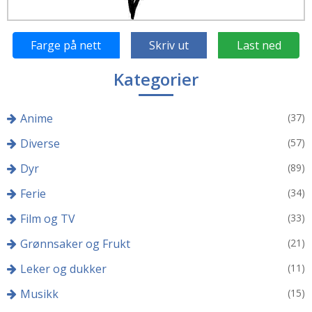
Farge på nett
Skriv ut
Last ned
Kategorier
Anime
(37)
Diverse
(57)
Dyr
(89)
Ferie
(34)
Film og TV
(33)
Grønnsaker og Frukt
(21)
Leker og dukker
(11)
Musikk
(15)