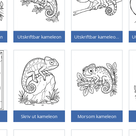
on
Utskriftbar kameleon
Utskriftbar kameleon for barn
Skriv ut kameleon
Morsom kameleon