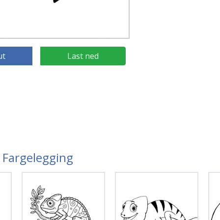
ut
Last ned
n Fargelegging