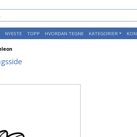
M
NYESTE
TOPP
HVORDAN TEGNE
KATEGORIER
KON
eleon
gsside