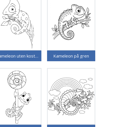
Kameleon uten kostnad
Kameleon på gren