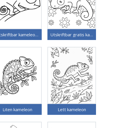
Utskriftbar kameleon uten kostnad
Utskriftbar gratis kameleon
Liten kameleon
Lett kameleon