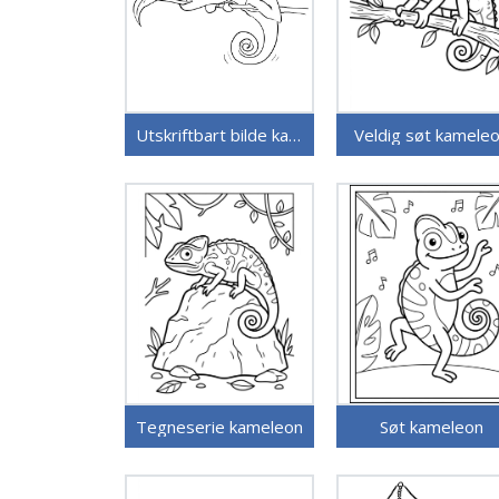
Utskriftbart bilde kameleon
Veldig søt kamele
Tegneserie kameleon
Søt kameleon