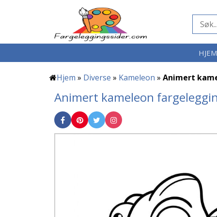
HJE
Hjem
»
Diverse
»
Kameleon
»
Animert kam
Animert kameleon fargeleggin