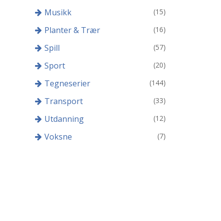
Musikk
(15)
Planter & Trær
(16)
Spill
(57)
Sport
(20)
Tegneserier
(144)
Transport
(33)
Utdanning
(12)
Voksne
(7)