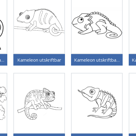
Kameleon utskriftbart bilde
Kameleon utskriftbar
Kameleon utskriftbar for barn