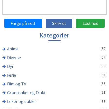
Farge på nett
Skriv ut
Last ned
Kategorier
Anime
(37)
Diverse
(57)
Dyr
(89)
Ferie
(34)
Film og TV
(33)
Grønnsaker og Frukt
(21)
Leker og dukker
(11)