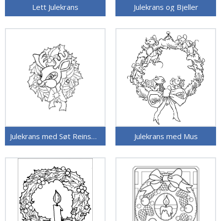
Lett Julekrans
Julekrans og Bjeller
Julekrans med Søt Reinsdyr
Julekrans med Mus