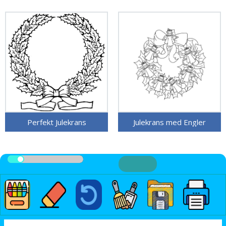
Perfekt Julekrans
Julekrans med Engler