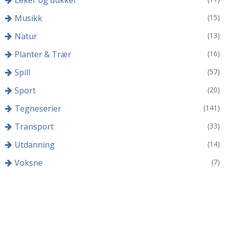
Leker og dukker
Musikk
(15)
Natur
(13)
Planter & Trær
(16)
Spill
(57)
Sport
(20)
Tegneserier
(141)
Transport
(33)
Utdanning
(14)
Voksne
(7)