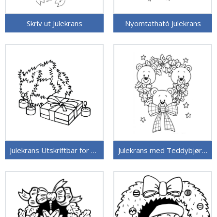
Skriv ut Julekrans
Nyomtatható Julekrans
Julekrans Utskriftbar for Barn
Julekrans med Teddybjørner