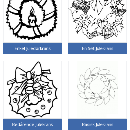
Enkel Juledørkrans
En Søt Julekrans
Bedårende Julekrans
Basisk Julekrans