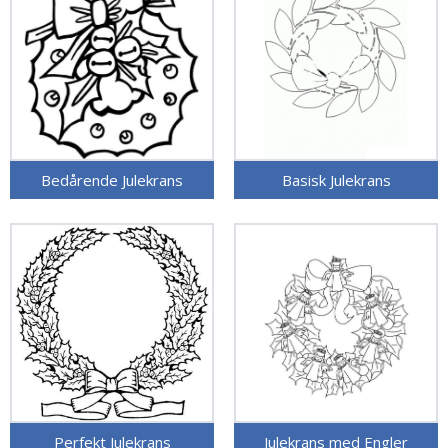
Bedårende Julekrans
Basisk Julekrans
Perfekt Julekrans
Julekrans med Engler