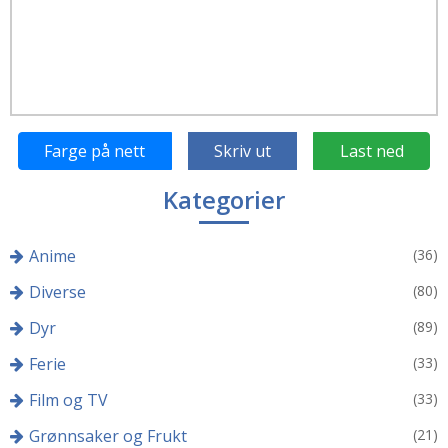
Farge på nett
Skriv ut
Last ned
Kategorier
Anime
(36)
Diverse
(80)
Dyr
(89)
Ferie
(33)
Film og TV
(33)
Grønnsaker og Frukt
(21)