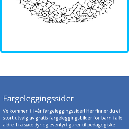
Fargeleggingssider
Velkommen til vår fargeleggingssider! Her finner du et
stort utvalg av gratis fargeleggingsbilder for barn i alle
aldre. Fra søte dyr og eventyrfigurer til pedagogiske