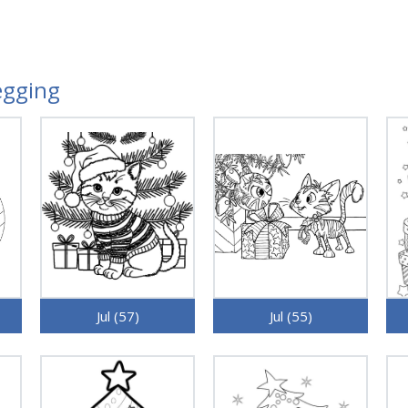
legging
Jul (57)
Jul (55)