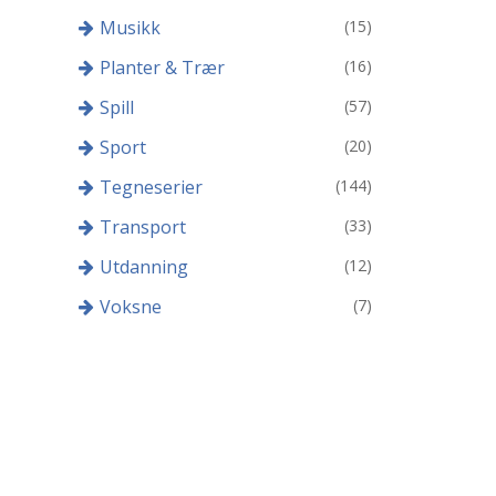
Musikk
(15)
Planter & Trær
(16)
Spill
(57)
Sport
(20)
Tegneserier
(144)
Transport
(33)
Utdanning
(12)
Voksne
(7)