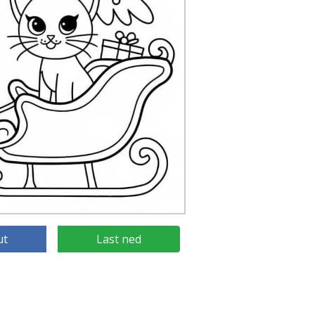
ut
Last ned