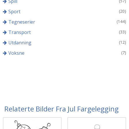
Spill
(57)
Sport
(20)
Tegneserier
(144)
Transport
(33)
Utdanning
(12)
Voksne
(7)
Relaterte Bilder Fra Jul Fargelegging