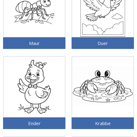
Maur
Duer
Ender
Krabbe