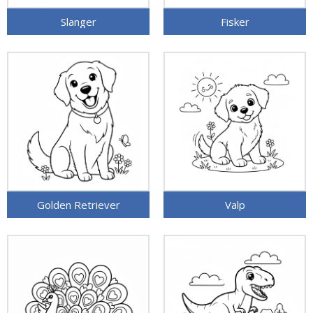
Slanger
Fisker
Golden Retriever
Valp