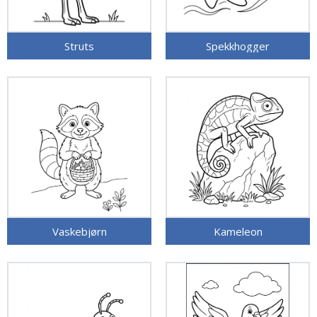
Struts
Spekkhogger
Vaskebjørn
Kameleon