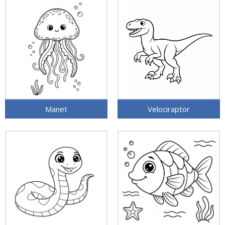
Manet
Velociraptor