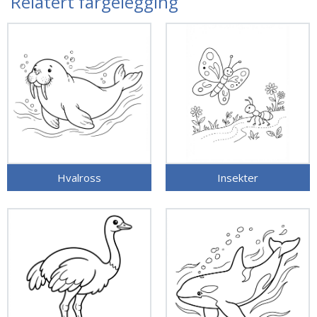
Relatert fargelegging
Hvalross
Insekter