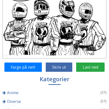
Farge på nett
Skriv ut
Last ned
Kategorier
Anime
(37)
Diverse
(57)