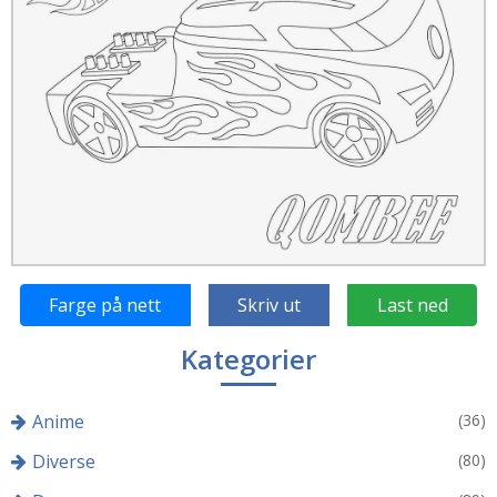
Farge på nett
Skriv ut
Last ned
Kategorier
Anime
(36)
Diverse
(80)