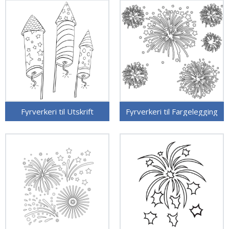
Fyrverkeri til Utskrift
Fyrverkeri til Fargelegging