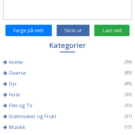
Farge på nett
Skriv ut
Last ned
Kategorier
Anime
(36)
Diverse
(80)
Dyr
(89)
Ferie
(33)
Film og TV
(33)
Grønnsaker og Frukt
(21)
Musikk
(15)