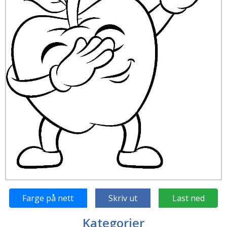
Farge på nett
Skriv ut
Last ned
Kategorier