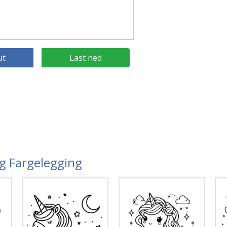
ut
Last ned
ng Fargelegging