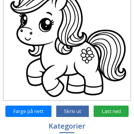
Farge på nett
Skriv ut
Last ned
Kategorier