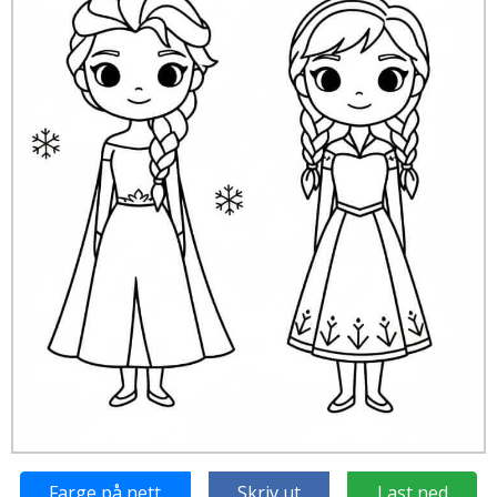
Farge på nett
Skriv ut
Last ned