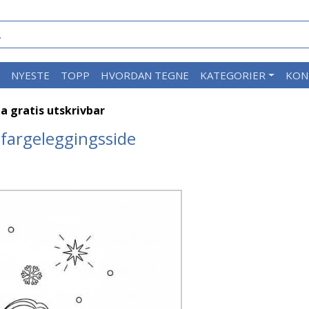
M
NYESTE
TOPP
HVORDAN TEGNE
KATEGORIER
KON
a gratis utskrivbar
 fargeleggingsside