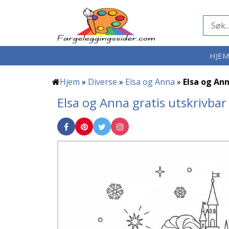
HJE
Hjem
»
Diverse
»
Elsa og Anna
»
Elsa og Ann
Elsa og Anna gratis utskrivbar