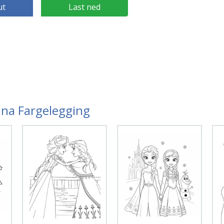
ut
Last ned
Anna Fargelegging