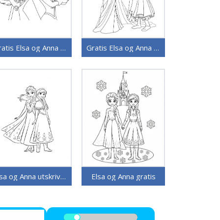
Gratis Elsa og Anna bilde
Gratis Elsa og Anna å skrive ut
Elsa og Anna utskrivbar for barn
Elsa og Anna gratis