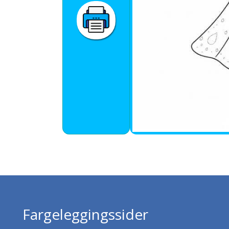
Fargeleggingssider