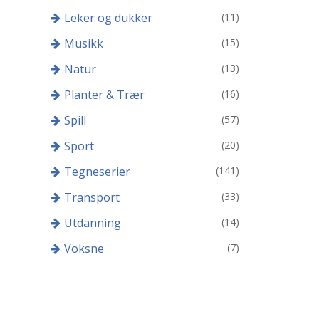
Leker og dukker
(11)
Musikk
(15)
Natur
(13)
Planter & Trær
(16)
Spill
(57)
Sport
(20)
Tegneserier
(141)
Transport
(33)
Utdanning
(14)
Voksne
(7)