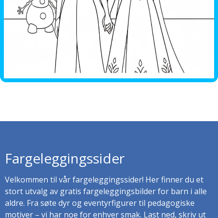
Fargeleggingssider
Velkommen til vår fargeleggingssider! Her finner du et
stort utvalg av gratis fargeleggingsbilder for barn i alle
aldre. Fra søte dyr og eventyrfigurer til pedagogiske
motiver – vi har noe for enhver smak. Last ned, skriv ut