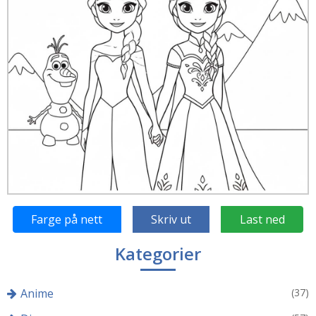
Farge på nett
Skriv ut
Last ned
Kategorier
Anime
(37)