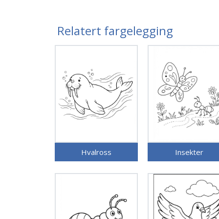
Relatert fargelegging
Hvalross
Insekter