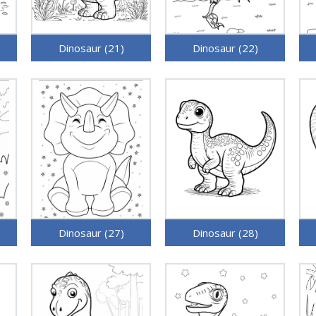
Dinosaur (21)
Dinosaur (22)
Dinosaur (27)
Dinosaur (28)