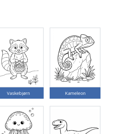
Vaskebjørn
Kameleon