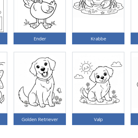
Ender
Krabbe
Golden Retriever
Valp