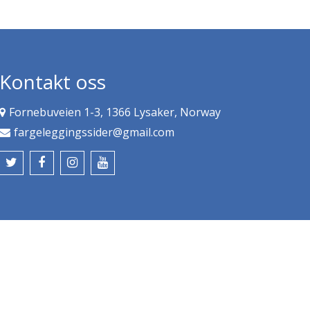
Kontakt oss
Fornebuveien 1-3, 1366 Lysaker, Norway
fargeleggingssider@gmail.com