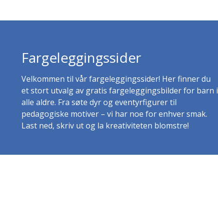
Fargeleggingssider
Velkommen til vår fargeleggingssider! Her finner du
et stort utvalg av gratis fargeleggingsbilder for barn i
alle aldre. Fra søte dyr og eventyrfigurer til
pedagogiske motiver – vi har noe for enhver smak.
Last ned, skriv ut og la kreativiteten blomstre!