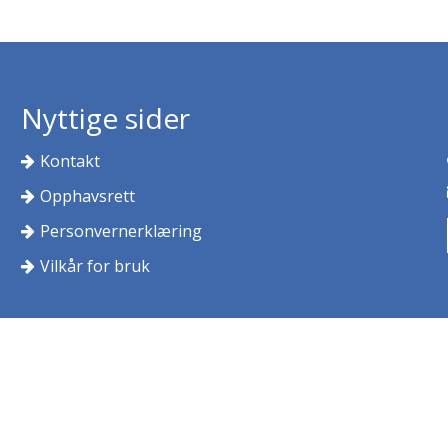
Nyttige sider
Kontakt
Opphavsrett
Personvernerklæring
Vilkår for bruk