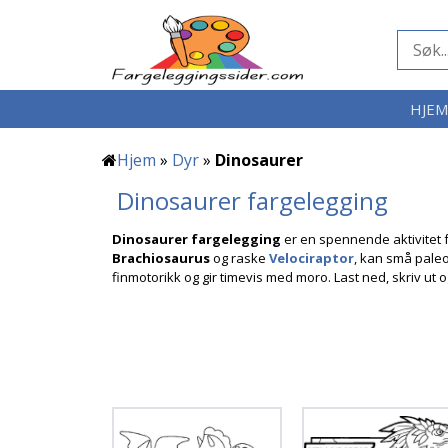
HJE
Hjem
»
Dyr
»
Dinosaurer
Dinosaurer fargelegging
Dinosaurer fargelegging
er en spennende aktivitet 
Brachiosaurus
og raske
Velociraptor
, kan små paleo
finmotorikk og gir timevis med moro. Last ned, skriv ut o