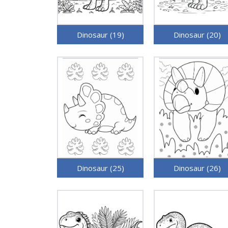
Dinosaur (19)
Dinosaur (20)
Dinosaur (25)
Dinosaur (26)