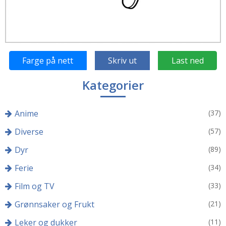
Farge på nett
Skriv ut
Last ned
Kategorier
Anime
(37)
Diverse
(57)
Dyr
(89)
Ferie
(34)
Film og TV
(33)
Grønnsaker og Frukt
(21)
Leker og dukker
(11)